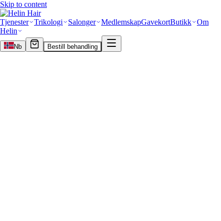
Skip to content
Tjenester
Trikologi
Salonger
Medlemskap
Gavekort
Butikk
Om
Helin
Nb
Bestill behandling
HELIN
Hair
Saloner
 i Vanløse
5
IN Hair Vanløse