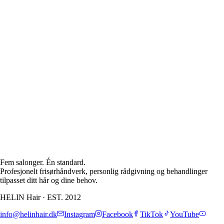
Se Allerød
ll behandling
Fem salonger. Én standard.
Profesjonelt frisørhåndverk, personlig rådgivning og behandlinger
tilpasset ditt hår og dine behov.
HELIN Hair
·
EST. 2012
info@helinhair.dk
Instagram
Facebook
TikTok
YouTube