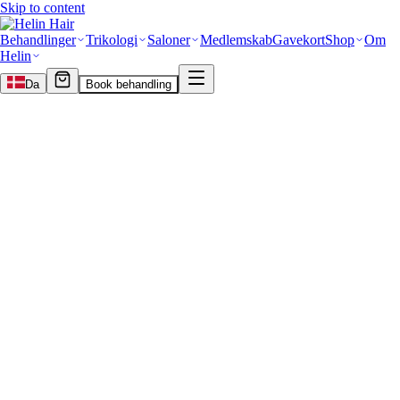
Skip to content
Behandlinger
Trikologi
Saloner
Medlemskab
Gavekort
Shop
Om
Helin
Da
Book behandling