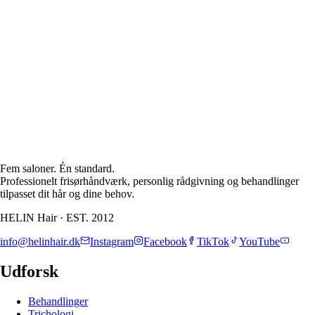
Hvor lang tid i forvejen skal jeg booke?
+
Er en brudeprøve nødvendig?
+
Kan I lave både hår og makeup?
+
Hvad hvis min tidsplan ændrer sig?
+
Holder hår og makeup hele dagen?
+
Kan I style flere personer samme dag?
+
Hvordan skal jeg forberede mig til min aftale?
+
Fem saloner. Én standard.
Professionelt frisørhåndværk, personlig rådgivning og behandlinger
tilpasset dit hår og dine behov.
HELIN Hair
·
EST. 2012
info@helinhair.dk
Instagram
Facebook
TikTok
YouTube
Udforsk
Behandlinger
Trichologi