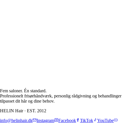
Professionel
Hårpleje
Salonkvalitets-mærker
Udvalgt af Helin
Til alle hårtyper
Fem saloner. Én standard.
Professionelt frisørhåndværk, personlig rådgivning og behandlinger
tilpasset dit hår og dine behov.
HELIN Hair
·
EST. 2012
info@helinhair.dk
Instagram
Facebook
TikTok
YouTube