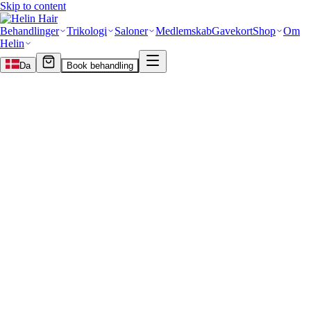
Skip to content
Behandlinger
Trikologi
Saloner
Medlemskab
Gavekort
Shop
Om
Helin
Da
Book behandling